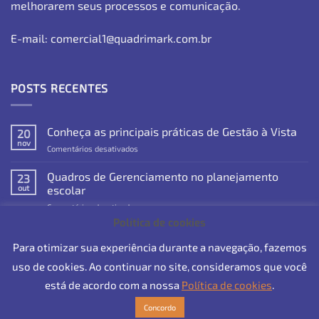
melhorarem seus processos e comunicação.
E-mail: comercial1@quadrimark.com.br
POSTS RECENTES
Conheça as principais práticas de Gestão à Vista
20
nov
em
Comentários desativados
Conheça
as
Quadros de Gerenciamento no planejamento
23
principais
out
escolar
práticas
em
Comentários desativados
de
Quadros
Gestão
Política de cookies
de
Benefícios da comunicação visual com Quadros de
à
18
Gerenciamento
Vista
Para otimizar sua experiência durante a navegação, fazemos
set
Gestão à Vista
no
uso de cookies. Ao continuar no site, consideramos que você
em
Comentários desativados
planejamento
Benefícios
escolar
está de acordo com a nossa
Política de cookies
.
da
comunicação
Concordo
Feito com Carinho por:
ConverteFácil
visual