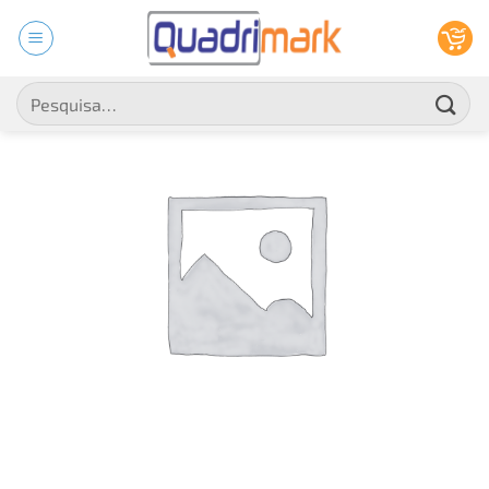
Skip
to
content
Pesquisar
por: