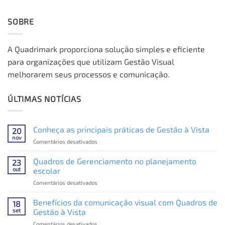
SOBRE
A Quadrimark proporciona solução simples e eficiente
para organizações que utilizam Gestão Visual
melhorarem seus processos e comunicação.
ÚLTIMAS NOTÍCIAS
Conheça as principais práticas de Gestão à Vista
20
nov
em
Comentários desativados
Conheça
as
Quadros de Gerenciamento no planejamento
23
principais
out
escolar
práticas
em
Comentários desativados
de
Quadros
Gestão
de
Benefícios da comunicação visual com Quadros de
à
18
Gerenciamento
Vista
set
Gestão à Vista
no
em
Comentários desativados
planejamento