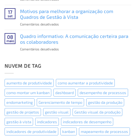
Benefícios
escolar
da
Motivos para melhorar a organização com
17
comunicação
set
Quadros de Gestão à Vista
visual
em
Comentários desativados
com
Motivos
Quadros
para
Quadro informativo: A comunicação certeira para
de
08
melhorar
Gestão
maio
os colaboradores
a
à
em
Comentários desativados
organização
Vista
Quadro
com
informativo:
Quadros
A
NUVEM DE TAG
de
comunicação
Gestão
certeira
à
para
Vista
aumento de produtividade
como aumentar a produtividade
os
colaboradores
como montar um kanban
dashboard
desempenho de processos
endomarketing
Gerenciamento de tempo
gestão da produção
gestão de projetos
gestão visual
Gestão visual da produção
gestão à vista
indicadores
indicadores de desempenho
indicadores de produtividade
kanban
mapeamento de processos