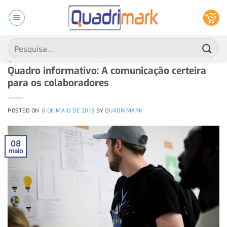
Skip
to
ARQUIVOS DE TAG:
QUADRO INFORMATIVO
content
Pesquisar
por:
QUADROS DE GESTÃO À VISTA
,
PRODUTIVIDADE
Quadro informativo: A comunicação certeira
para os colaboradores
POSTED ON
8 DE MAIO DE 2019
BY
QUADRIMARK
08
maio