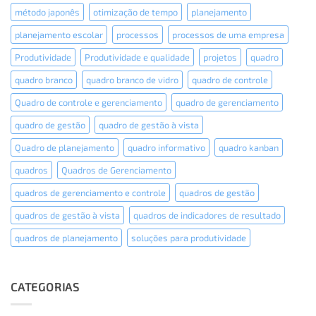
método japonês
otimização de tempo
planejamento
planejamento escolar
processos
processos de uma empresa
Produtividade
Produtividade e qualidade
projetos
quadro
quadro branco
quadro branco de vidro
quadro de controle
Quadro de controle e gerenciamento
quadro de gerenciamento
quadro de gestão
quadro de gestão à vista
Quadro de planejamento
quadro informativo
quadro kanban
quadros
Quadros de Gerenciamento
quadros de gerenciamento e controle
quadros de gestão
quadros de gestão à vista
quadros de indicadores de resultado
quadros de planejamento
soluções para produtividade
CATEGORIAS