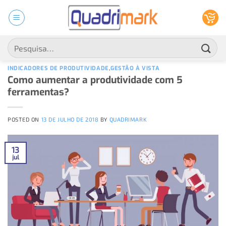
Skip
to
ARQUIVOS DE TAG:
SOLUÇÕES PARA
PRODUTIVIDADE
content
Pesquisar
por:
INDICADORES DE PRODUTIVIDADE
,
GESTÃO À VISTA
Como aumentar a produtividade com 5
ferramentas?
POSTED ON
13 DE JULHO DE 2018
BY
QUADRIMARK
13
jul