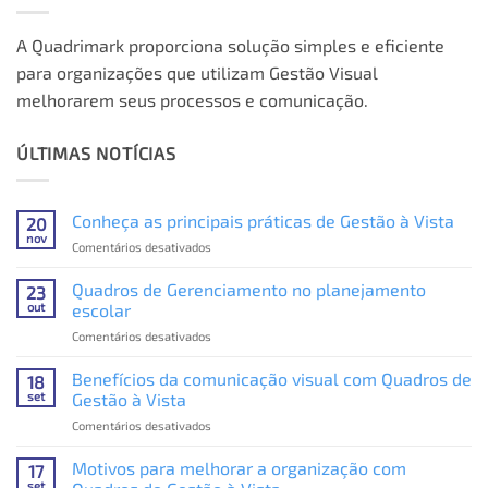
A Quadrimark proporciona solução simples e eficiente
para organizações que utilizam Gestão Visual
melhorarem seus processos e comunicação.
ÚLTIMAS NOTÍCIAS
Conheça as principais práticas de Gestão à Vista
20
nov
em
Comentários desativados
Conheça
as
Quadros de Gerenciamento no planejamento
23
principais
out
escolar
práticas
em
Comentários desativados
de
Quadros
Gestão
de
Benefícios da comunicação visual com Quadros de
à
18
Gerenciamento
Vista
set
Gestão à Vista
no
em
Comentários desativados
planejamento
Benefícios
escolar
da
Motivos para melhorar a organização com
17
comunicação
set