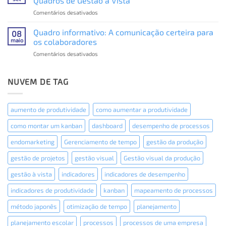
Quadros de Gestão à Vista
visual
em
Comentários desativados
com
Motivos
Quadros
para
Quadro informativo: A comunicação certeira para
de
08
melhorar
Gestão
maio
os colaboradores
a
à
em
Comentários desativados
organização
Vista
Quadro
com
informativo:
Quadros
A
NUVEM DE TAG
de
comunicação
Gestão
certeira
à
para
Vista
aumento de produtividade
como aumentar a produtividade
os
colaboradores
como montar um kanban
dashboard
desempenho de processos
endomarketing
Gerenciamento de tempo
gestão da produção
gestão de projetos
gestão visual
Gestão visual da produção
gestão à vista
indicadores
indicadores de desempenho
indicadores de produtividade
kanban
mapeamento de processos
método japonês
otimização de tempo
planejamento
planejamento escolar
processos
processos de uma empresa