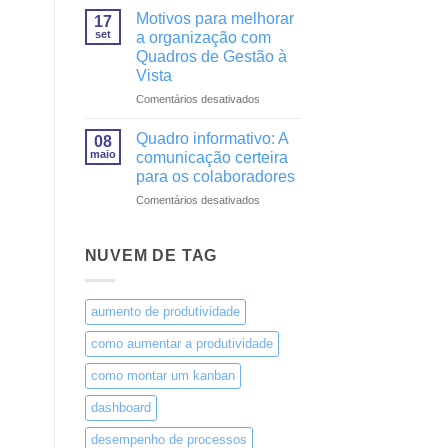
da
Motivos para melhorar
17
comunicação
set
a organização com
visual
Quadros de Gestão à
com
Vista
Quadros
de
em
Comentários desativados
Gestão
Motivos
à
para
Quadro informativo: A
08
Vista
melhorar
maio
comunicação certeira
a
para os colaboradores
organização
em
Comentários desativados
com
Quadro
Quadros
informativo:
de
A
Gestão
NUVEM DE TAG
comunicação
à
certeira
Vista
para
aumento de produtividade
os
colaboradores
como aumentar a produtividade
como montar um kanban
dashboard
desempenho de processos