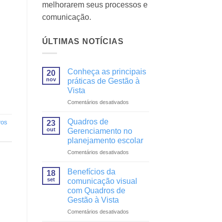
melhorarem seus processos e
comunicação.
ÚLTIMAS NOTÍCIAS
Conheça as principais
20
nov
práticas de Gestão à
Vista
em
Comentários desativados
Conheça
as
Quadros de
ros
23
principais
out
Gerenciamento no
práticas
planejamento escolar
de
em
Comentários desativados
Gestão
Quadros
à
de
Vista
Benefícios da
18
Gerenciamento
set
comunicação visual
no
com Quadros de
planejamento
Gestão à Vista
escolar
em
Comentários desativados
Benefícios