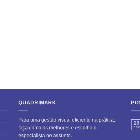
QUADRIMARK
PO
Para uma gestão visual eficiente na prática,
20
faça como os melhores e escolha o
nov
especialista no assunto.