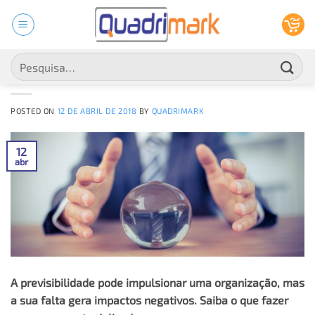
Skip
to
GESTÃO À VISTA
,
INDICADORES DE PRODUTIVIDADE
,
QUADROS DE
GESTÃO À VISTA
content
Falta de previsibilidade na produção da
Pesquisar
sua empresa? Veja como resolver!
por:
POSTED ON
12 DE ABRIL DE 2018
BY
QUADRIMARK
12
abr
A previsibilidade pode impulsionar uma organização, mas
a sua falta gera impactos negativos. Saiba o que fazer