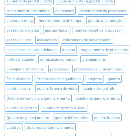
aumento de produtividade
como aumentar a produtividade
os
colaboradores
como montar um kanban
dashboard
desempenho de processos
endomarketing
Gerenciamento de tempo
gestão da produção
gestão de projetos
gestão visual
Gestão visual da produção
gestão à vista
indicadores
indicadores de desempenho
indicadores de produtividade
kanban
mapeamento de processos
método japonês
otimização de tempo
planejamento
planejamento escolar
processos
processos de uma empresa
Produtividade
Produtividade e qualidade
projetos
quadro
quadro branco
quadro branco de vidro
quadro de controle
Quadro de controle e gerenciamento
quadro de gerenciamento
quadro de gestão
quadro de gestão à vista
Quadro de planejamento
quadro informativo
quadro kanban
quadros
Quadros de Gerenciamento