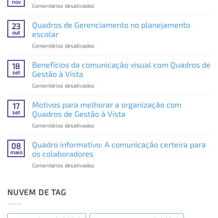
nov
em
Comentários desativados
Conheça
as
Quadros de Gerenciamento no planejamento
23
principais
out
escolar
práticas
em
Comentários desativados
de
Quadros
Gestão
de
Benefícios da comunicação visual com Quadros de
à
18
Gerenciamento
Vista
set
Gestão à Vista
no
em
Comentários desativados
planejamento
Benefícios
escolar
da
Motivos para melhorar a organização com
17
comunicação
set
Quadros de Gestão à Vista
visual
em
Comentários desativados
com
Motivos
Quadros
para
Quadro informativo: A comunicação certeira para
de
08
melhorar
Gestão
maio
os colaboradores
a
à
em
Comentários desativados
organização
Vista
Quadro
com
informativo:
Quadros
A
NUVEM DE TAG
de
comunicação
Gestão
certeira
à
para
Vista