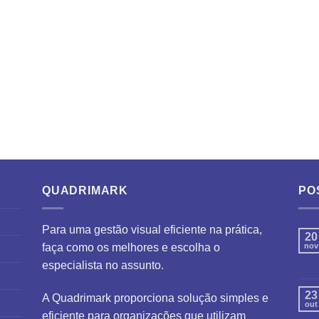
QUADRIMARK
PO
Para uma gestão visual eficiente na prática,
20
faça como os melhores e escolha o
nov
especialista no assunto.
23
A Quadrimark proporciona solução simples e
out
eficiente para organizações que utilizam