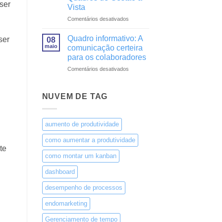
com
ser
Vista
Quadros
de
em
Comentários desativados
Gestão
Motivos
à
para
Quadro informativo: A
ser
08
Vista
melhorar
maio
comunicação certeira
a
para os colaboradores
organização
em
Comentários desativados
com
Quadro
Quadros
informativo:
de
A
Gestão
NUVEM DE TAG
comunicação
à
certeira
Vista
para
aumento de produtividade
os
colaboradores
como aumentar a produtividade
te
como montar um kanban
dashboard
desempenho de processos
endomarketing
Gerenciamento de tempo