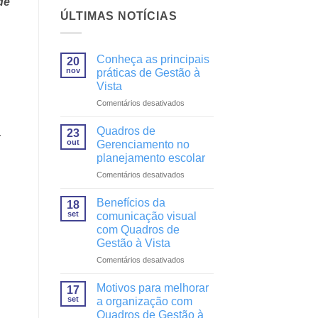
de
ÚLTIMAS NOTÍCIAS
Conheça as principais
20
nov
práticas de Gestão à
Vista
em
Comentários desativados
Conheça
as
Quadros de
23
r
principais
out
Gerenciamento no
práticas
planejamento escolar
de
em
Comentários desativados
Gestão
Quadros
à
de
Vista
Benefícios da
18
Gerenciamento
set
comunicação visual
no
com Quadros de
planejamento
Gestão à Vista
escolar
em
Comentários desativados
Benefícios
da
Motivos para melhorar
17
comunicação
set
a organização com
visual
Quadros de Gestão à